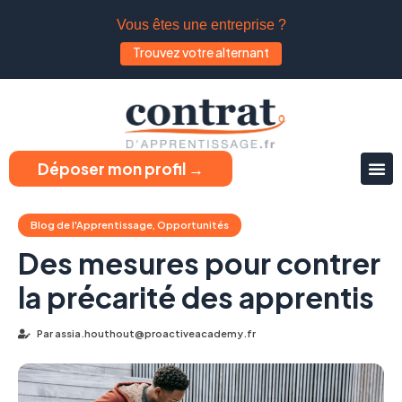
Vous êtes une entreprise ?
Trouvez votre alternant
Déposer mon profil →
Blog de l'Apprentissage
,
Opportunités
Des mesures pour contrer
la précarité des apprentis
Par
assia.houthout@proactiveacademy.fr