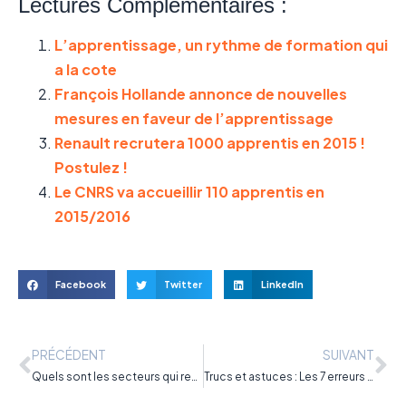
Lectures Complémentaires :
L’apprentissage, un rythme de formation qui
a la cote
François Hollande annonce de nouvelles
mesures en faveur de l’apprentissage
Renault recrutera 1000 apprentis en 2015 !
Postulez !
Le CNRS va accueillir 110 apprentis en
2015/2016
Facebook
Twitter
LinkedIn
PRÉCÉDENT
SUIVANT
Quels sont les secteurs qui recrutent le plus en 2022 ?
Trucs et astuces : Les 7 erreurs à ne pas commettre quand on cherche une alternance