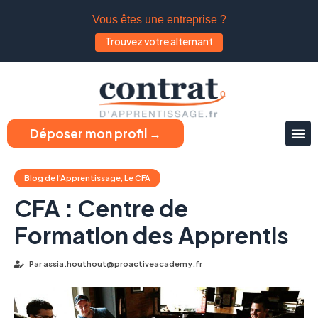
Vous êtes une entreprise ?
Trouvez votre alternant
Déposer mon profil →
Blog de l'Apprentissage
,
Le CFA
CFA : Centre de
Formation des Apprentis
Par
assia.houthout@proactiveacademy.fr