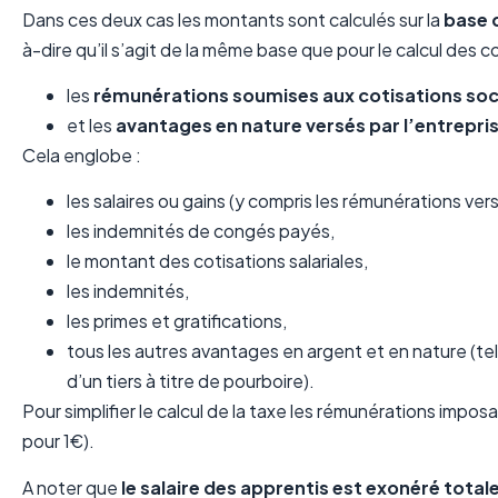
Dans ces deux cas les montants sont calculés sur la
base 
à-dire qu’il s’agit de la même base que pour le calcul des co
les
rémunérations soumises aux cotisations soc
et les
avantages en nature versés par l’entrepri
Cela englobe :
les salaires ou gains (y compris les rémunérations ver
les indemnités de congés payés,
le montant des cotisations salariales,
les indemnités,
les primes et gratifications,
tous les autres avantages en argent et en nature (t
d’un tiers à titre de pourboire).
Pour simplifier le calcul de la taxe les rémunérations impo
pour 1€).
A noter que
le salaire des apprentis est exonéré total