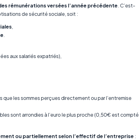
des rémunérations versées l’année précédente
. C’est-
tisations de sécurité sociale, soit :
iales
,
se
.
sées aux salariés expatriés),
els que les sommes perçues directement ou par l’entremise
sables sont arrondies à l’euro le plus proche (0,50€ est compté
ement ou partiellement selon l’effectif de l’entreprise
: