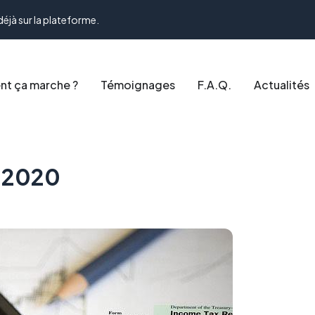
déjà sur la plateforme.
t ça marche ?
Témoignages
F.A.Q.
Actualités
n 2020