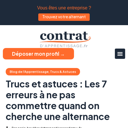
Vous êtes une entreprise ?
Trouvez votre alternant
Déposer mon profil →
Blog de l'Apprentissage
,
Trucs & Astuces
Trucs et astuces : Les 7
erreurs à ne pas
commettre quand on
cherche une alternance
Par
assia.houthout@proactiveacademy.fr