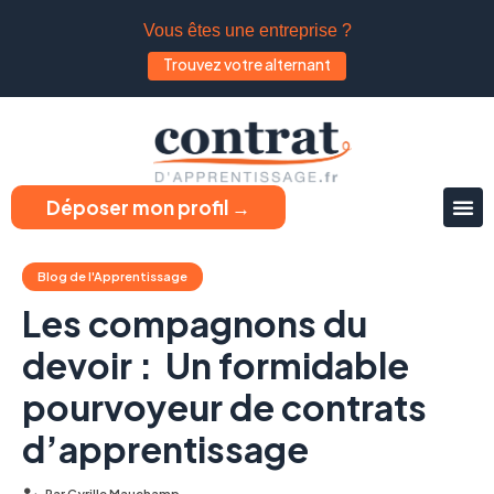
Vous êtes une entreprise ?
Trouvez votre alternant
Déposer mon profil →
Blog de l'Apprentissage
Les compagnons du
devoir : Un formidable
pourvoyeur de contrats
d’apprentissage
Par
Cyrille Mauchamp