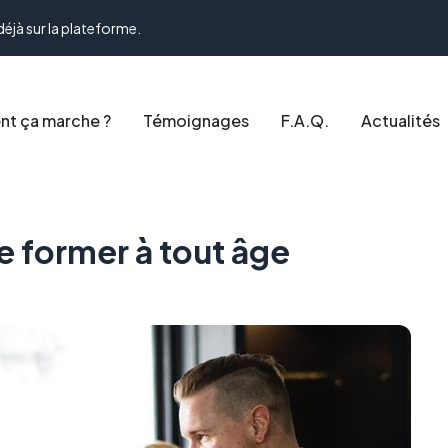
déjà sur la plateforme.
t ça marche ?
Témoignages
F.A.Q.
Actualités
e former à tout âge