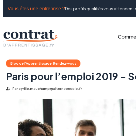
Des profils qualifiés vous attendent 
Vous êtes une entreprise ?
Commen
Blog de l'Apprentissage
,
Rendez-vous
Paris pour l’emploi 2019 – S
Par
cyrille.mauchamp@alterneoecole.fr