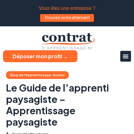
Vous êtes une entreprise ?
Trouvez votre alternant
Déposer mon profil →
Blog de l'Apprentissage
,
Guides
Le Guide de l’apprenti
paysagiste –
Apprentissage
paysagiste
Par
Cyrille Mauchamp