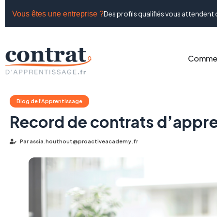
Des profils qualifiés vous attendent 
Vous êtes une entreprise ?
Commen
Blog de l'Apprentissage
Record de contrats d’appre
Par
assia.houthout@proactiveacademy.fr