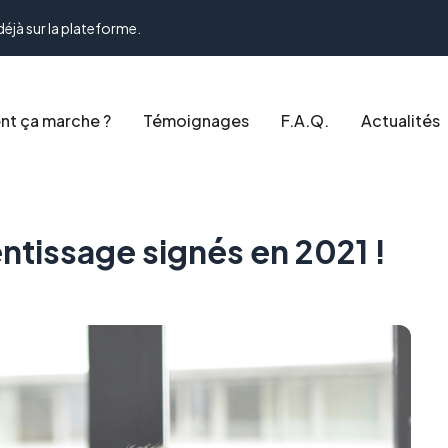
déjà sur la plateforme.
t ça marche ?
Témoignages
F.A.Q.
Actualités
ntissage signés en 2021 !