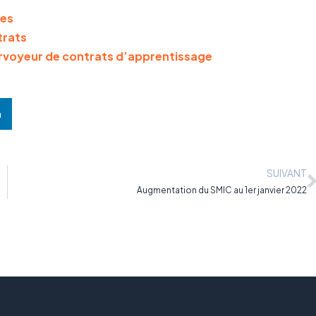
ses
trats
rvoyeur de contrats d’apprentissage
n
SUIVANT
Augmentation du SMIC au 1er janvier 2022