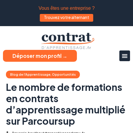
Vous êtes une entreprise ?
Trouvez votre alternant
Déposer mon profil →
Blog de l'Apprentissage
,
Opportunités
Le nombre de formations
en contrats
d’apprentissage multiplié
sur Parcoursup
Par
assia.houthout@proactiveacademy.fr