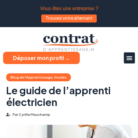
Vous êtes une entreprise ?
Trouvez votre alternant
Déposer mon profil →
Blog de l'Apprentissage
,
Guides
Le guide de l’apprenti
électricien
Par
Cyrille Mauchamp