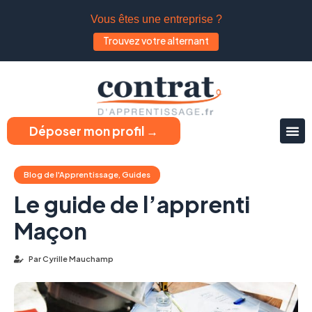
Vous êtes une entreprise ?
Trouvez votre alternant
Déposer mon profil →
Blog de l'Apprentissage
,
Guides
Le guide de l’apprenti
Maçon
Par
Cyrille Mauchamp