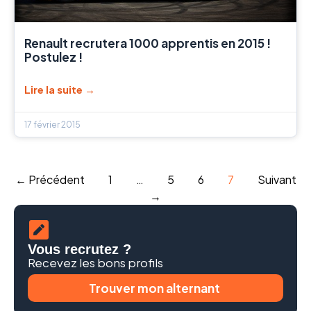
Renault recrutera 1000 apprentis en 2015 !
Postulez !
Lire la suite →
17 février 2015
← Précédent
1
…
5
6
7
Suivant
→
Vous recrutez ?
Recevez les bons profils
Trouver mon alternant