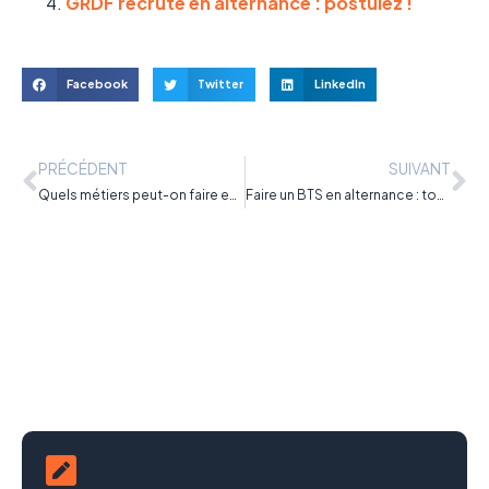
GRDF recrute en alternance : postulez !
Facebook
Twitter
LinkedIn
PRÉCÉDENT
SUIVANT
Quels métiers peut-on faire en contrat d’apprentissage quand on a 16 ans ?
Faire un BTS en alternance : tout savoir