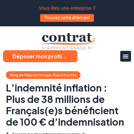
Vous êtes une entreprise ?
Trouvez votre alternant
Déposer mon profil →
Blog de l'Apprentissage
,
Opportunités
L’indemnité inflation :
Plus de 38 millions de
Français(e)s bénéficient
de 100 € d’indemnisation
Par
assia.houthout@proactiveacademy.fr