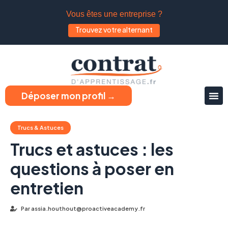
Vous êtes une entreprise ?
Trouvez votre alternant
Déposer mon profil →
Trucs & Astuces
Trucs et astuces : les
questions à poser en
entretien
Par
assia.houthout@proactiveacademy.fr