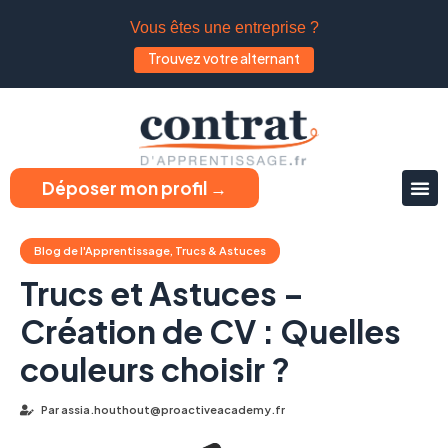
Vous êtes une entreprise ?
Trouvez votre alternant
Déposer mon profil →
Blog de l'Apprentissage
,
Trucs & Astuces
Trucs et Astuces –
Création de CV : Quelles
couleurs choisir ?
Par
assia.houthout@proactiveacademy.fr