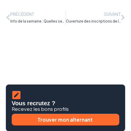
PRÉCÉDENT
SUIVANT
Info de la semaine : Quelles seront les mesures pour les étudiants positifs au Covid-19 ?
Ouverture des inscriptions de la 37e édition des “Meilleurs Apprentis de France”
Vous recrutez ?
Recevez les bons profils
Trouver mon alternant