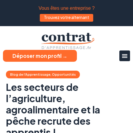
Vous êtes une entreprise ?
Trouvez votre alternant
Déposer mon profil →
Blog de l'Apprentissage
,
Opportunités
Les secteurs de
l’agriculture,
agroalimentaire et la
pêche recrute des
apprentis !