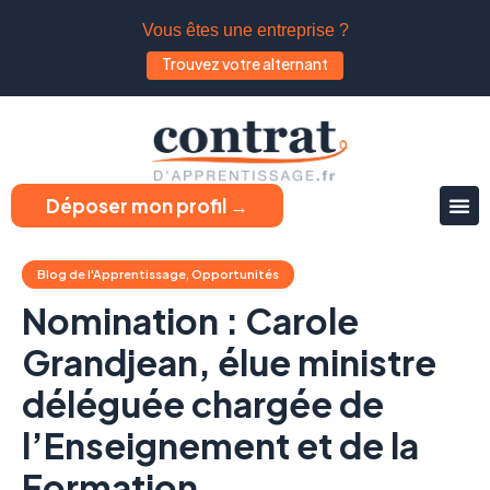
Vous êtes une entreprise ?
Trouvez votre alternant
Déposer mon profil →
Blog de l'Apprentissage
,
Opportunités
Nomination : Carole
Grandjean, élue ministre
déléguée chargée de
l’Enseignement et de la
Formation