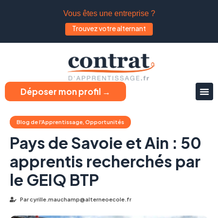
Vous êtes une entreprise ?
Trouvez votre alternant
Déposer mon profil →
Blog de l'Apprentissage
,
Opportunités
Pays de Savoie et Ain : 50
apprentis recherchés par
le GEIQ BTP
Par
cyrille.mauchamp@alterneoecole.fr