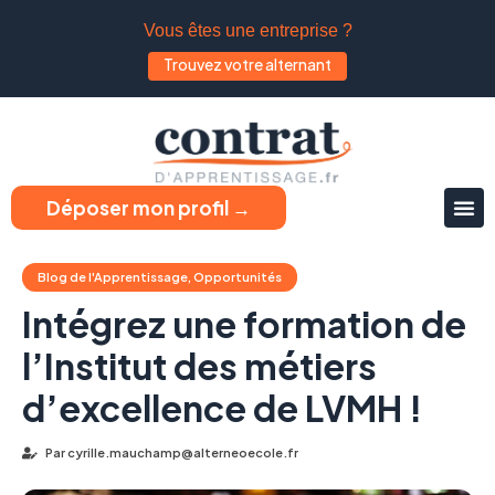
Vous êtes une entreprise ?
Trouvez votre alternant
Déposer mon profil →
Blog de l'Apprentissage
,
Opportunités
Intégrez une formation de
l’Institut des métiers
d’excellence de LVMH !
Par
cyrille.mauchamp@alterneoecole.fr