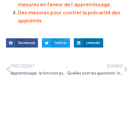
mesures en faveur de l’apprentissage
Des mesures pour contrer la précarité des
apprentis
Facebook
Twitter
LinkedIn
PRÉCÉDENT
SUIVANT
Apprentissage : la fonction publique territoriale est le principal recruteur
Quelles sont les questions “interdites” en entretien d’embauche ?