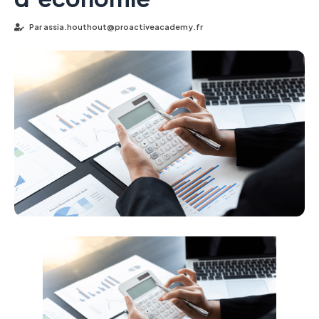
Par
assia.houthout@proactiveacademy.fr