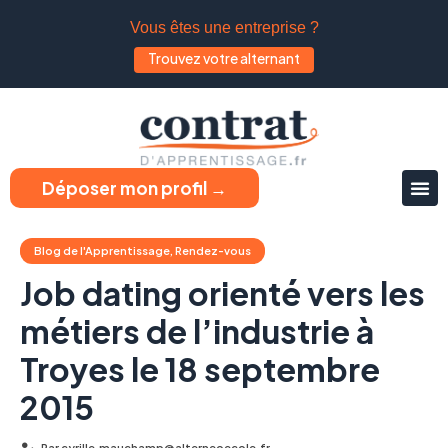
Vous êtes une entreprise ?
Trouvez votre alternant
Déposer mon profil →
Blog de l'Apprentissage
,
Rendez-vous
Job dating orienté vers les
métiers de l’industrie à
Troyes le 18 septembre
2015
Par
cyrille.mauchamp@alterneoecole.fr