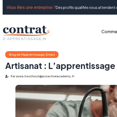
Des profils qualifiés vous attendent 
Vous êtes une entreprise ?
Commen
Blog de l'Apprentissage
,
Divers
Artisanat : L’apprentissage
Par
assia.houthout@proactiveacademy.fr