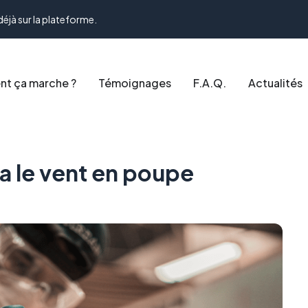
déjà sur la plateforme.
t ça marche ?
Témoignages
F.A.Q.
Actualités
 a le vent en poupe