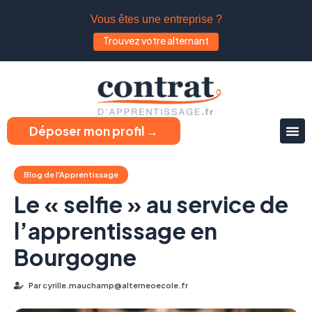
Vous êtes une entreprise ?
Trouvez votre alternant
Déposer mon profil →
Blog de l'Apprentissage
Le « selfie » au service de
l’apprentissage en
Bourgogne
Par
cyrille.mauchamp@alterneoecole.fr