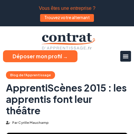
Vous êtes une entreprise ?
Trouvez votre alternant
Déposer mon profil →
Blog de l'Apprentissage
ApprentiScènes 2015 : les
apprentis font leur
théâtre
Par
Cyrille Mauchamp