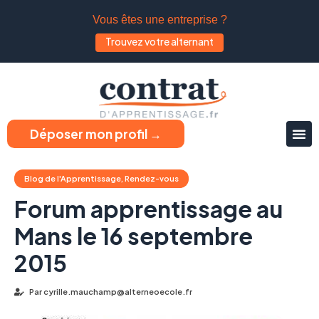
Vous êtes une entreprise ?
Trouvez votre alternant
Déposer mon profil →
Blog de l'Apprentissage
,
Rendez-vous
Forum apprentissage au
Mans le 16 septembre
2015
Par
cyrille.mauchamp@alterneoecole.fr