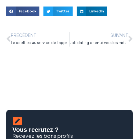
Facebook
Twitter
LinkedIn
PRÉCÉDENT
SUIVANT
Le « selfie » au service de l’apprentissage en Bourgogne
Job dating orienté vers les métiers de l’industrie à Troyes le 18 septembre 2015
Vous recrutez ?
Recevez les bons profils