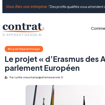
Des profils qualifiés vous attendent 
Vous êtes une entreprise ?
Commen
Blog de l'Apprentissage
Le projet « d’Erasmus des A
parlement Européen
Par
cyrille.mauchamp@alterneoecole.fr