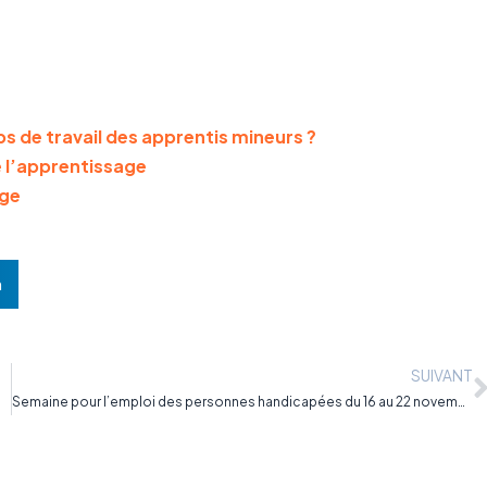
 de travail des apprentis mineurs ?
e l’apprentissage
age
n
SUIVANT
Semaine pour l’emploi des personnes handicapées du 16 au 22 novembre