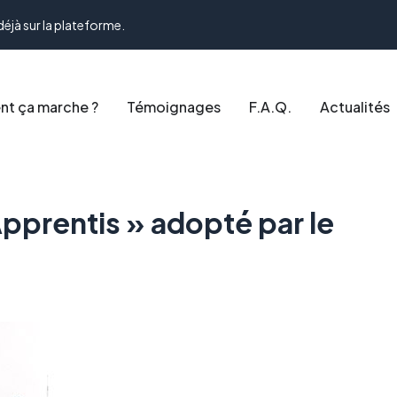
déjà sur la plateforme.
t ça marche ?
Témoignages
F.A.Q.
Actualités
pprentis » adopté par le