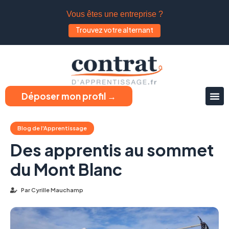
Vous êtes une entreprise ?
Trouvez votre alternant
Déposer mon profil →
Blog de l'Apprentissage
Des apprentis au sommet
du Mont Blanc
Par
Cyrille Mauchamp