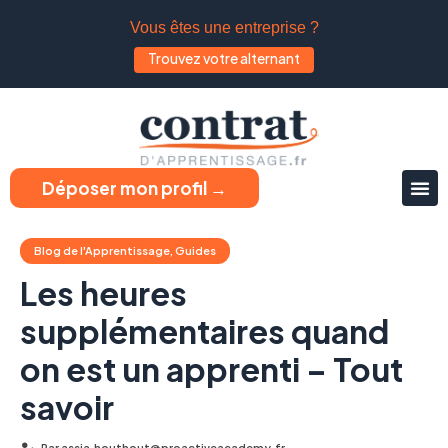
Vous êtes une entreprise ?
Trouvez votre alternant
Déposer mon profil →
Blog de l'Apprentissage
,
Guides
Les heures
supplémentaires quand
on est un apprenti – Tout
savoir
Par
assia.houthout@proactiveacademy.fr