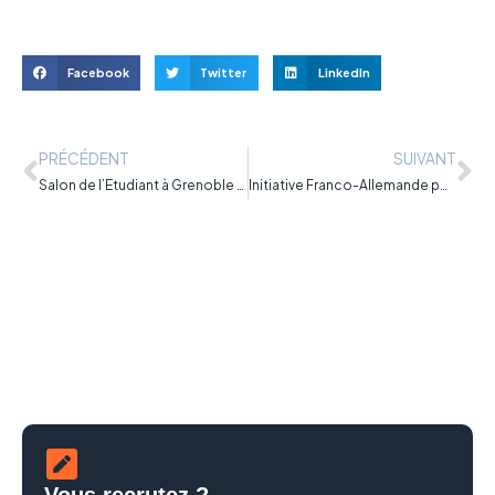
Facebook
Twitter
LinkedIn
PRÉCÉDENT
SUIVANT
Salon de l’Etudiant à Grenoble du 27 au 28 novembre
Initiative Franco-Allemande pour un Erasmus de l’apprentissage
Vous recrutez ?