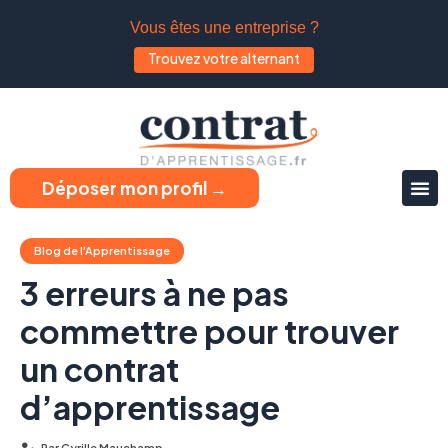
Vous êtes une entreprise ?
Trouvez votre alternant
Déposer mon profil →
Blog de l'Apprentissage
3 erreurs à ne pas
commettre pour trouver
un contrat
d’apprentissage
Par
Cyrille Mauchamp