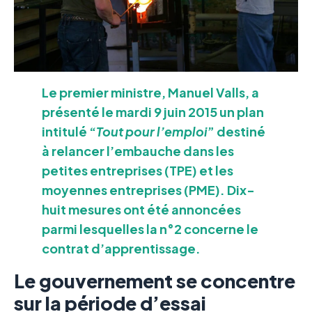
Le premier ministre, Manuel Valls, a
présenté le mardi 9 juin 2015 un plan
intitulé “
Tout pour l’emploi
” destiné
à relancer l’embauche dans les
petites entreprises (TPE) et les
moyennes entreprises (PME). Dix-
huit mesures ont été annoncées
parmi lesquelles la n°2 concerne le
contrat d’apprentissage.
Le gouvernement se concentre
sur la période d’essai