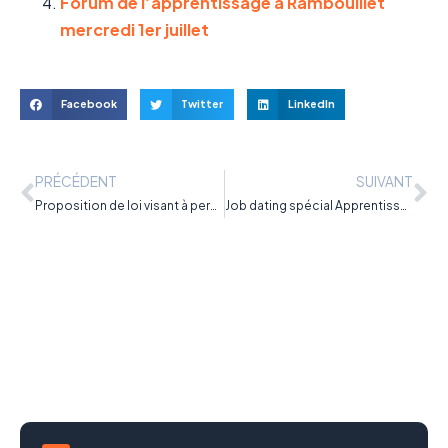
Forum de l’apprentissage à Rambouillet
mercredi 1er juillet
Facebook
Twitter
LinkedIn
PRÉCÉDENT
SUIVANT
Proposition de loi visant à permettre l’apprentissage dès 14 ans
Job dating spécial Apprentissage à Bordeaux mercredi 23 septembre