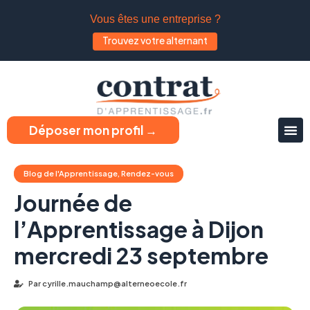
Vous êtes une entreprise ?
Trouvez votre alternant
Déposer mon profil →
Blog de l'Apprentissage
,
Rendez-vous
Journée de
l’Apprentissage à Dijon
mercredi 23 septembre
Par
cyrille.mauchamp@alterneoecole.fr