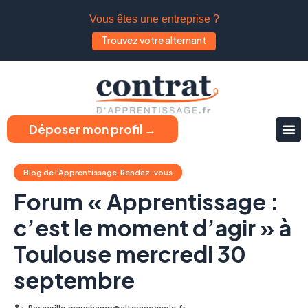
Vous êtes une entreprise ?
Trouvez votre alternant
Déposer mon profil →
Blog de l'Apprentissage
,
Rendez-vous
Forum « Apprentissage :
c’est le moment d’agir » à
Toulouse mercredi 30
septembre
Par
cyrille.mauchamp@alterneoecole.fr