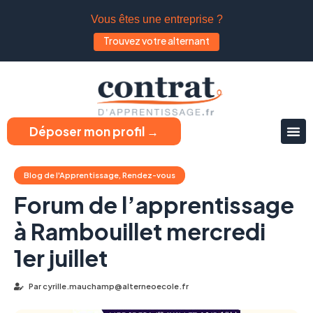
Vous êtes une entreprise ?
Trouvez votre alternant
Déposer mon profil →
Blog de l'Apprentissage
,
Rendez-vous
Forum de l’apprentissage
à Rambouillet mercredi
1er juillet
Par
cyrille.mauchamp@alterneoecole.fr