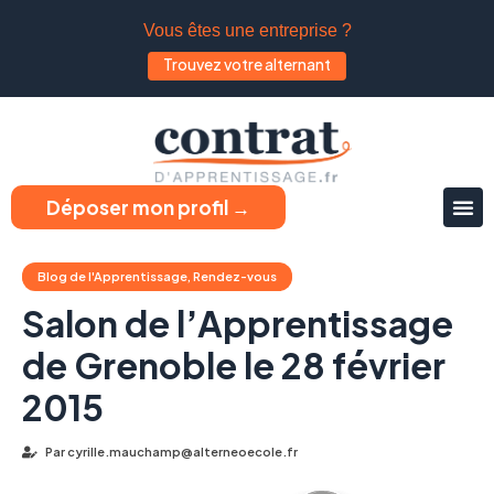
Vous êtes une entreprise ?
Trouvez votre alternant
Déposer mon profil →
Blog de l'Apprentissage
,
Rendez-vous
Salon de l’Apprentissage
de Grenoble le 28 février
2015
Par
cyrille.mauchamp@alterneoecole.fr