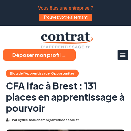
Vous êtes une entreprise ?
Trouvez votre alternant
Déposer mon profil →
Blog de l'Apprentissage
,
Opportunités
CFA Ifac à Brest : 131
places en apprentissage à
pourvoir
Par
cyrille.mauchamp@alterneoecole.fr