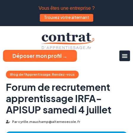
Vous êtes une entreprise ?
Trouvez votre alternant
Déposer mon profil →
Blog de l'Apprentissage
,
Rendez-vous
Forum de recrutement
apprentissage IRFA-
APISUP samedi 4 juillet
Par
cyrille.mauchamp@alterneoecole.fr