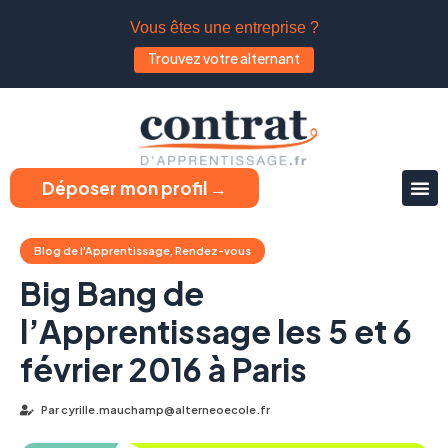
Vous êtes une entreprise ?
Trouvez votre alternant
Déposer mon profil →
Blog de l'Apprentissage
,
Rendez-vous
Big Bang de
l’Apprentissage les 5 et 6
février 2016 à Paris
Par
cyrille.mauchamp@alterneoecole.fr