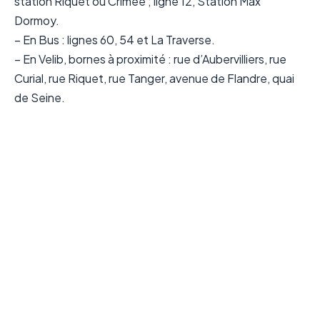
station Riquet ou Crimée ; ligne 12, Station Max
Dormoy.
– En Bus : lignes 60, 54 et La Traverse.
– En Velib, bornes à proximité : rue d’Aubervilliers, rue
Curial, rue Riquet, rue Tanger, avenue de Flandre, quai
de Seine.