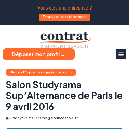
Vous êtes une entreprise ?
Trouvez votre alternant
Déposer mon profil →
Blog de l'Apprentissage
,
Rendez-vous
Salon Studyrama
Sup’Alternance de Paris le
9 avril 2016
Par
cyrille.mauchamp@alterneoecole.fr