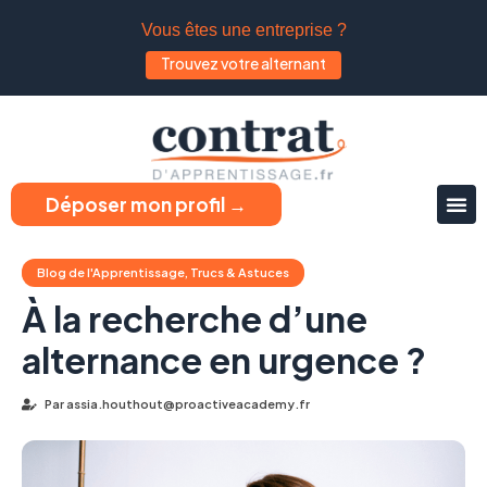
Vous êtes une entreprise ?
Trouvez votre alternant
Déposer mon profil →
Blog de l'Apprentissage
,
Trucs & Astuces
À la recherche d’une
alternance en urgence ?
Par
assia.houthout@proactiveacademy.fr