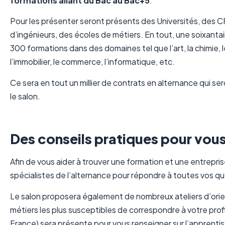
formations allant du Bac au Bac+5
.
Pour les présenter seront présents des Universités, des 
d’ingénieurs, des écoles de métiers. En tout, une soixant
300 formations dans des domaines tel que l’art, la chimie, 
l’immobilier, le commerce, l’informatique, etc.
Ce sera en tout un millier de contrats en alternance qui se
le salon.
Des conseils pratiques pour vous
Afin de vous aider à trouver une formation et une entrepr
spécialistes de l’alternance pour répondre à toutes vos qu
Le salon proposera également de nombreux ateliers d’orien
métiers les plus susceptibles de correspondre à votre prof
France) sera présente pour vous renseigner sur l’apprentis