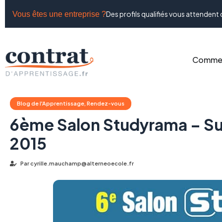
Des profils qualifiés vous attendent 
Vous êtes une entreprise ?
Commen
Blog de l'Apprentissage
,
Rendez-vous
6ème Salon Studyrama – Su
2015
Par
cyrille.mauchamp@alterneoecole.fr