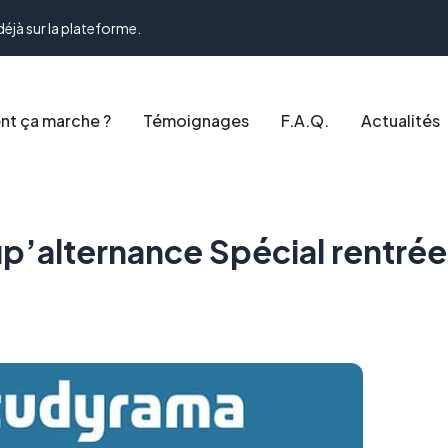
déjà sur la plateforme.
t ça marche ?
Témoignages
F.A.Q.
Actualités
p’alternance Spécial rentrée