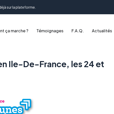
déjà sur la plateforme.
t ça marche ?
Témoignages
F.A.Q.
Actualités
en Ile-De-France, les 24 et