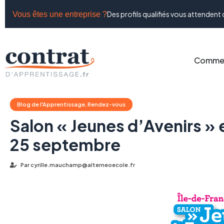
Des profils qualifiés vous attendent 
Vous êtes une entreprise ?
Commen
Blog de l'Apprentissage
,
Rendez-vous
Salon « Jeunes d’Avenirs » 
25 septembre
Par
cyrille.mauchamp@alterneoecole.fr