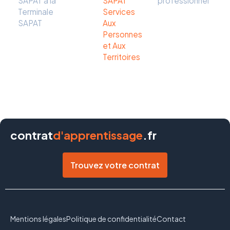
SAPAT à la
SAPAT
professionnel
Terminale
Services
SAPAT
Aux
Personnes
et Aux
Territoires
contrat
d'apprentissage
.fr
Trouvez votre contrat
Mentions légales
Politique de confidentialité
Contact