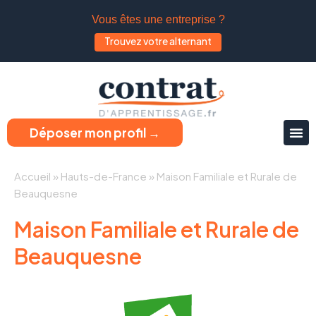
Vous êtes une entreprise ?
Trouvez votre alternant
Déposer mon profil →
Accueil
»
Hauts-de-France
»
Maison Familiale et Rurale de
Beauquesne
Maison Familiale et Rurale de
Beauquesne