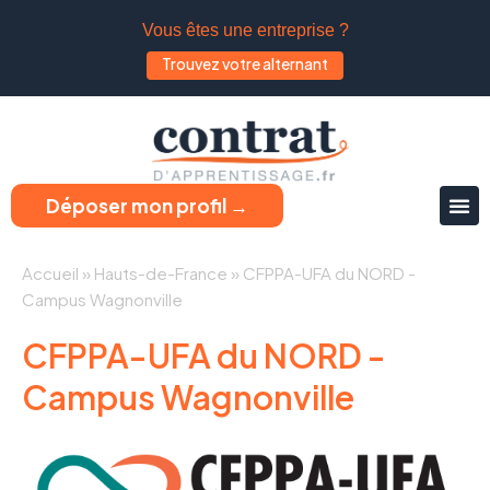
Vous êtes une entreprise ?
Trouvez votre alternant
Déposer mon profil →
Accueil
»
Hauts-de-France
»
CFPPA-UFA du NORD -
Campus Wagnonville
CFPPA-UFA du NORD -
Campus Wagnonville