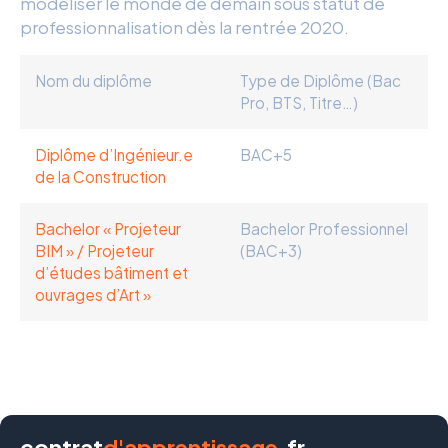
modéliser le monde de demain sous statut de
professionnalisation dès la rentrée 2020.
Nom du diplôme
Type de Diplôme (Bac
Pro, BTS, Titre…)
Diplôme d’Ingénieur.e
BAC+5
de la Construction
Bachelor « Projeteur
Bachelor Professionnel
BIM » / Projeteur
(BAC+3)
d’études bâtiment et
ouvrages d’Art »
contrat
d'apprentissage
.fr