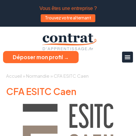
Vous êtes une entreprise ?
Trouvez votre alternant
Déposer mon profil →
Accueil
»
Normandie
»
CFA ESITC Caen
CFA ESITC Caen