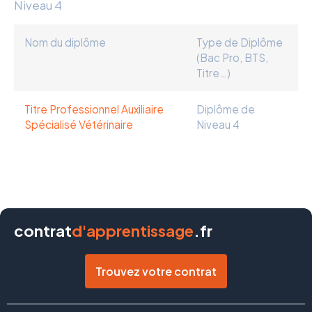
Niveau 4
Nom du diplôme
Type de Diplôme
(Bac Pro, BTS,
Titre…)
Titre Professionnel Auxiliaire
Diplôme de
Spécialisé Vétérinaire
Niveau 4
contrat
d'apprentissage
.fr
Trouvez votre contrat