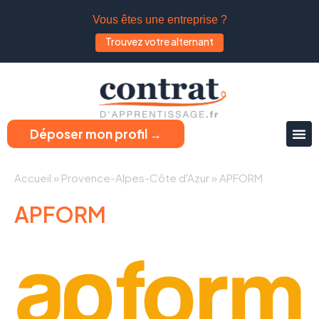
Vous êtes une entreprise ?
Trouvez votre alternant
Déposer mon profil →
Accueil
»
Provence-Alpes-Côte d'Azur
»
APFORM
APFORM